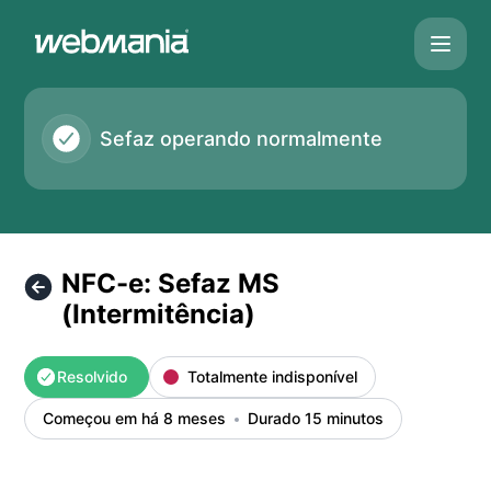
Monitor Sefaz em tempo real - Webmania® - NFC-e: Sefaz M
Sefaz operando normalmente
NFC-e: Sefaz MS
(Intermitência)
Resolvido
Totalmente indisponível
Começou em há 8 meses
Durado 15 minutos